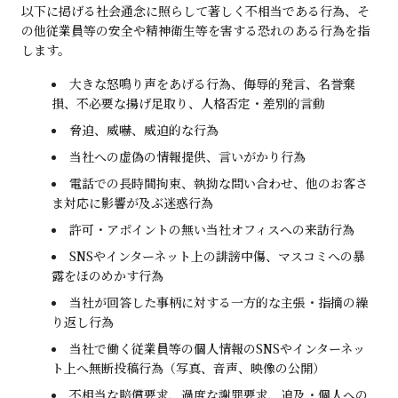
以下に掲げる社会通念に照らして著しく不相当である行為、そ
の他従業員等の安全や精神衛生等を害する恐れのある行為を指
します。
大きな怒鳴り声をあげる行為、侮辱的発言、名誉棄
損、不必要な揚げ足取り、人格否定・差別的言動
脅迫、威嚇、威迫的な行為
当社への虚偽の情報提供、言いがかり行為
電話での長時間拘束、執拗な問い合わせ、他のお客さ
ま対応に影響が及ぶ迷惑行為
許可・アポイントの無い当社オフィスへの来訪行為
SNSやインターネット上の誹謗中傷、マスコミへの暴
露をほのめかす行為
当社が回答した事柄に対する一方的な主張・指摘の繰
り返し行為
当社で働く従業員等の個人情報のSNSやインターネッ
ト上へ無断投稿行為（写真、音声、映像の公開）
不相当な賠償要求、過度な謝罪要求、追及・個人への