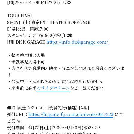
[問]キョードー東北 022-217-7788
TOUR FINAL
8月29日(土) 東京EX THEATER ROPPONGI
開場16:15／開演17:00
スタンディング ¥6,600(税込/D別)
[問] DISK GARAGE
https://info.diskgarage.com/
・整理番号順の入場
・未就学児入場不可
・客席を含む会場内の映像・写真が公開される場合がございま
す
・公演中止・延期以外の払い戻しは原則行いません
・来場前に必ず
＜ライブマナー＞
をご一読ください
●FC[剣士のクエスト]会員先行(抽選) [A番]
受付URL：
https://hagane-fc.com/contents/1067223
にて
ご案内
受付期間：4月25日(土)12:00～4月30日(木)23:59
当落確認：5月2日(土)13:00～5月6日(水祝)18:00