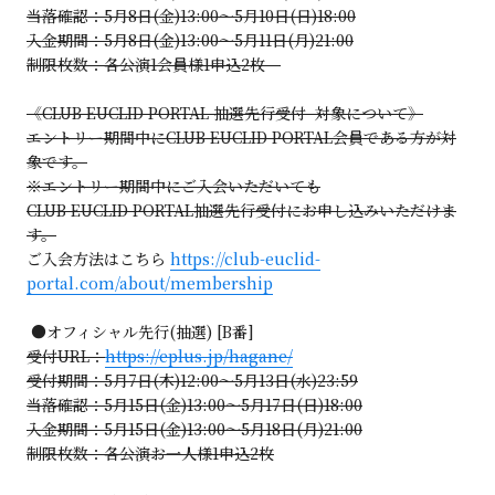
当落確認：5月8日(金)13:00～5月10日(日)18:00
入金期間：5月8日(金)13:00～5月11日(月)21:00
制限枚数：各公演1会員様1申込2枚
《CLUB EUCLID PORTAL 抽選先行受付 対象について》
エントリー期間中にCLUB EUCLID PORTAL会員である方が対
象です。
※エントリー期間中にご入会いただいても
CLUB EUCLID PORTAL抽選先行受付にお申し込みいただけま
す。
ご入会方法はこちら
https://club-euclid-
portal.com/about/membership
●オフィシャル先行(抽選) [B番]
受付URL：
https://eplus.jp/hagane/
受付期間：5月7日(木)12:00～5月13日(水)23:59
当落確認：5月15日(金)13:00～5月17日(日)18:00
入金期間：5月15日(金)13:00～5月18日(月)21:00
制限枚数：各公演お一人様1申込2枚