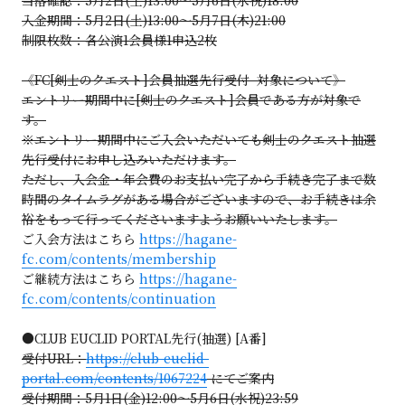
入金期間：5月2日(土)13:00～5月7日(木)21:00
制限枚数：各公演1会員様1申込2枚
《FC[剣士のクエスト]会員抽選先行受付 対象について》
エントリー期間中に[剣士のクエスト]会員である方が対象で
す。
※エントリー期間中にご入会いただいても剣士のクエスト抽選
先行受付にお申し込みいただけます。
ただし、入会金・年会費のお支払い完了から手続き完了まで数
時間のタイムラグがある場合がございますので、お手続きは余
裕をもって行ってくださいますようお願いいたします。
ご入会方法はこちら
https://hagane-
fc.com/contents/membership
ご継続方法はこちら
https://hagane-
fc.com/contents/continuation
●CLUB EUCLID PORTAL先行(抽選) [A番]
受付URL：
https://club-euclid-
portal.com/contents/1067224
にてご案内
受付期間：5月1日(金)12:00～5月6日(水祝)23:59