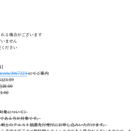
される場合がございます
行いません
読ください
番]
tents/1067223
にてご案内
23:59
18:00
:00
 対象について》
員である方が対象です。
も剣士のクエスト抽選先行受付にお申し込みいただけます。
から手続き完了まで数時間のタイムラグがある場合がございますので、