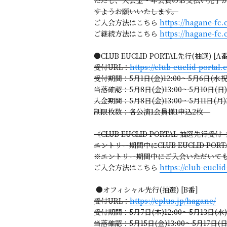
すようお願いいたします。
ご入会方法はこちら
https://hagane-f
ご継続方法はこちら
https://hagane-fc
●CLUB EUCLID PORTAL先行(抽選) [A番
受付URL：
https://club-euclid-portal
受付期間：5月1日(金)12:00～5月6日(水祝)
当落確認：5月8日(金)13:00～5月10日(日)1
入金期間：5月8日(金)13:00～5月11日(月)2
制限枚数：各公演1会員様1申込2枚
《CLUB EUCLID PORTAL 抽選先行
エントリー期間中にCLUB EUCLID PO
※エントリー期間中にご入会いただいてもCL
ご入会方法はこちら
https://club-eucl
●オフィシャル先行(抽選) [B番]
受付URL：
https://eplus.jp/hagane/
受付期間：5月7日(木)12:00～5月13日(水)2
当落確認：5月15日(金)13:00～5月17日(日)