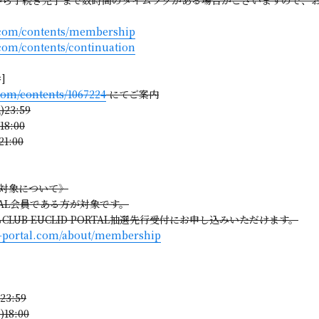
c.com/contents/membership
.com/contents/continuation
]
.com/contents/1067224
にてご案内
23:59
8:00
1:00
受付 対象について》
RTAL会員である方が対象です。
UB EUCLID PORTAL抽選先行受付にお申し込みいただけます。
id-portal.com/about/membership
3:59
18:00