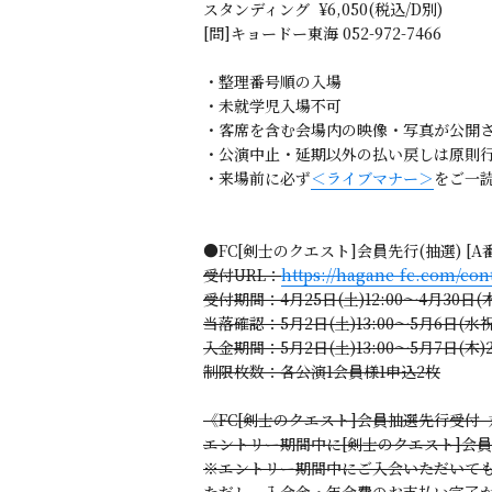
スタンディング ¥6,050(税込/D別)
[問]キョードー東海 052-972-7466
・整理番号順の入場
・未就学児入場不可
・客席を含む会場内の映像・写真が公開
・公演中止・延期以外の払い戻しは原則
・来場前に必ず
＜ライブマナー＞
をご一
●FC[剣士のクエスト]会員先行(抽選) [A
受付URL：
https://hagane-fc.com/con
受付期間：4月25日(土)12:00～4月30日(木)
当落確認：5月2日(土)13:00～5月6日(水祝)
入金期間：5月2日(土)13:00～5月7日(木)21
制限枚数：各公演1会員様1申込2枚
《FC[剣士のクエスト]会員抽選先行受付
エントリー期間中に[剣士のクエスト]会
※エントリー期間中にご入会いただいて
ただし、入会金・年会費のお支払い完了