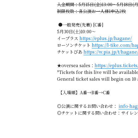
入金期間：5月15日(金)13:00～5月18日(月)
制限枚数：各公演お一人様1申込2枚
●一般発売(先着) [C番]
5月30日(土)10:00〜
イープラス
https://eplus.jp/hagane/
ローソンチケット
https://l-tike.com/h
チケットぴあ
https://w.pia.jp/t/hagane
★oversea sales：
https://eplus.ticket
*Tickets for this live will be availabl
General ticket sales will begin on 10
【入場順】A番→B番→C番
◎公演に関するお問い合わせ：
info-ha
◎チケットに関する問い合わせ：サイレンエンタ