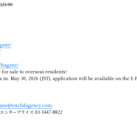
21:00
agane/
/
s/hagane/
e for sale to overseas residents!
 a.m. May 30, 2026 (JST), application will be available on the E-
gane@euclidagency.com
ープライズ 03-3447-8822