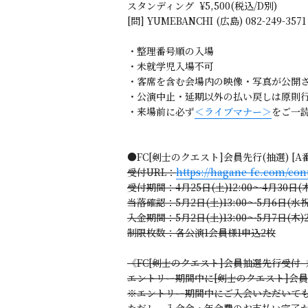
スタンディング ¥5,500(税込/D別)
[問] YUMEBANCHI (広島) 082-249-3571
・整理番号順の入場
・未就学児入場不可
・客席を含む会場内の映像・写真が公開
・公演中止・延期以外の払い戻しは原則
・来場前に必ず
＜ライブマナー＞
をご一
●FC[剣士のクエスト]会員先行(抽選) [A
受付URL：
https://hagane-fc.com/con
受付期間：4月25日(土)12:00～4月30日(木)
当落確認：5月2日(土)13:00～5月6日(水祝)
入金期間：5月2日(土)13:00～5月7日(木)21
制限枚数：各公演1会員様1申込2枚
《FC[剣士のクエスト]会員抽選先行受付
エントリー期間中に[剣士のクエスト]会
※エントリー期間中にご入会いただいて
ただし、入会金・年会費のお支払い完了