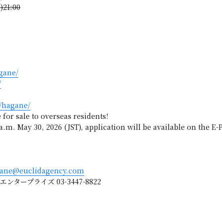
21:00
agane/
/
s/hagane/
e for sale to overseas residents!
 a.m. May 30, 2026 (JST), application will be available on the E-
gane@euclidagency.com
ープライズ 03-3447-8822