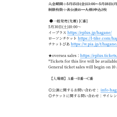
入金期間：5月15日(金)13:00～5月18日(月)
制限枚数：各公演お一人様1申込2枚
●一般発売(先着) [C番]
5月30日(土)10:00〜
イープラス
https://eplus.jp/hagane/
ローソンチケット
https://l-tike.com/h
チケットぴあ
https://w.pia.jp/t/hagane
★oversea sales：
https://eplus.ticket
*Tickets for this live will be availabl
General ticket sales will begin on 10
【入場順】A番→B番→C番
◎公演に関するお問い合わせ：
info-ha
◎チケットに関する問い合わせ：サイレンエンタ