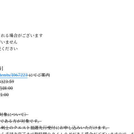
される場合がございます
行いません
読ください
番]
tents/1067223
にてご案内
23:59
18:00
:00
 対象について》
員である方が対象です。
も剣士のクエスト抽選先行受付にお申し込みいただけます。
から手続き完了まで数時間のタイムラグがある場合がございますので、