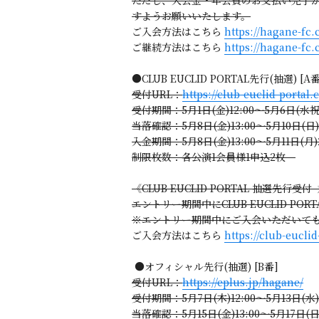
すようお願いいたします。
ご入会方法はこちら
https://hagane-f
ご継続方法はこちら
https://hagane-fc
●CLUB EUCLID PORTAL先行(抽選) [A番
受付URL：
https://club-euclid-portal
受付期間：5月1日(金)12:00～5月6日(水祝)
当落確認：5月8日(金)13:00～5月10日(日)1
入金期間：5月8日(金)13:00～5月11日(月)2
制限枚数：各公演1会員様1申込2枚
《CLUB EUCLID PORTAL 抽選先行
エントリー期間中にCLUB EUCLID PO
※エントリー期間中にご入会いただいてもCL
ご入会方法はこちら
https://club-eucl
●オフィシャル先行(抽選) [B番]
受付URL：
https://eplus.jp/hagane/
受付期間：5月7日(木)12:00～5月13日(水)2
当落確認：5月15日(金)13:00～5月17日(日)