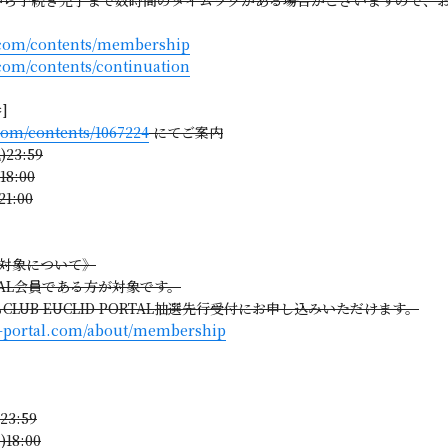
c.com/contents/membership
.com/contents/continuation
]
.com/contents/1067224
にてご案内
23:59
8:00
1:00
受付 対象について》
RTAL会員である方が対象です。
UB EUCLID PORTAL抽選先行受付にお申し込みいただけます。
id-portal.com/about/membership
3:59
18:00