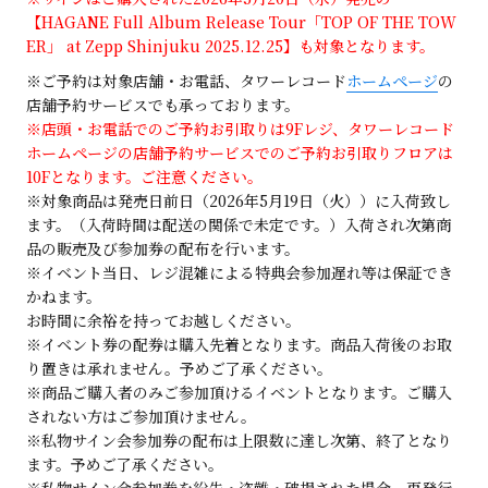
【HAGANE Full Album Release Tour「TOP OF THE TOW
ER」 at Zepp Shinjuku 2025.12.25】も対象となります。
※ご予約は対象店舗・お電話、タワーレコード
ホームページ
の
店舗予約サービスでも承っております。
※店頭・お電話でのご予約お引取りは9Fレジ、タワーレコード
ホームページの店舗予約サービスでのご予約お引取りフロアは
10Fとなります。ご注意ください。
※対象商品は発売日前日（2026年5月19日（火））に入荷致し
ます。（入荷時間は配送の関係で未定です。）入荷され次第商
品の販売及び参加券の配布を行います。
※イベント当日、レジ混雑による特典会参加遅れ等は保証でき
かねます。
お時間に余裕を持ってお越しください。
※イベント券の配券は購入先着となります。商品入荷後のお取
り置きは承れません。予めご了承ください。
※商品ご購入者のみご参加頂けるイベントとなります。ご購入
されない方はご参加頂けません。
※私物サイン会参加券の配布は上限数に達し次第、終了となり
ます。予めご了承ください。
※私物サイン会参加券を紛失・盗難・破損された場合、再発行