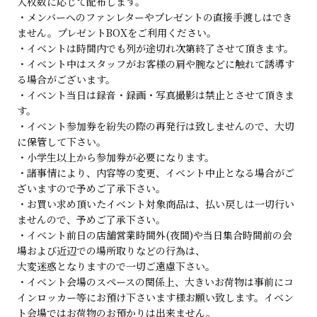
入枚数に応じて配布します。
・メンバーへのファンレターやプレゼントの直接手渡しはでき
ません。プレゼントBOXをご利用ください。
・イベントは時間内でも列が途切れ次第終了させて頂きます。
・イベント中はスタッフがお客様の肩や腕などに触れて誘導す
る場合がございます。
・イベント当日は録音・録画・写真撮影は禁止とさせて頂きま
す。
・イベント参加券を紛失の際の再発行は致しませんので、大切
に保管して下さい。
・小学生以上から参加券が必要になります。
・諸事情により、内容等の変更、イベント中止となる場合がご
ざいますので予めご了承下さい。
・お買い求め頂いたイベント対象商品は、払い戻しは一切行い
ませんので、予めご了承下さい。
・イベント前日の店舗営業時間外(夜間)や当日集合時間前の会
場および近辺での場所取りなどの行為は、
大変迷惑となりますので一切ご遠慮下さい。
・イベント会場のスペースの関係上、大きいお荷物は事前にコ
インロッカー等にお預け下さいます様お願い致します。イベン
ト会場ではお荷物のお預かりは出来ません。