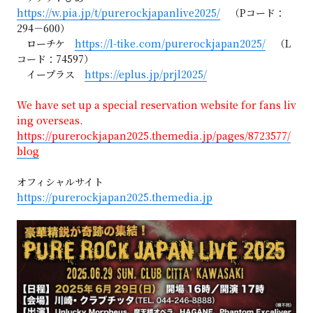
https://w.pia.jp/t/purerockjapanlive2025/
（Pコード：
294－600）
ローチケ
https://l-tike.com/purerockjapan2025/
（L
コード：74597）
イープラス
https://eplus.jp/prjl2025/
We have set up a special reservation website for fans liv
ing overseas.
https://purerockjapan2025.themedia.jp/pages/8723577/
blog
オフィシャルサイト
https://purerockjapan2025.themedia.jp