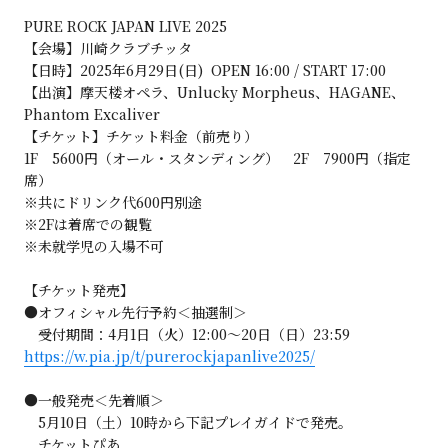
PURE ROCK JAPAN LIVE 2025
【会場】川崎クラブチッタ
【日時】2025年6月29日(日) OPEN 16:00 / START 17:00
【出演】摩天楼オペラ、Unlucky Morpheus、HAGANE、
Phantom Excaliver
【チケット】チケット料金（前売り）
1F 5600円（オール・スタンディング） 2F 7900円（指定
席）
※共にドリンク代600円別途
※2Fは着席での観覧
※未就学児の入場不可
【チケット発売】
●オフィシャル先行予約＜抽選制＞
受付期間：4月1日（火）12:00〜20日（日）23:59
https://w.pia.jp/t/purerockjapanlive2025/
●一般発売＜先着順＞
5月10日（土）10時から下記プレイガイドで発売。
チケットぴあ