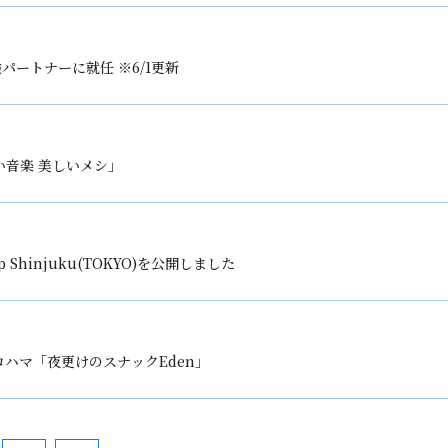
ートナーに就任 ※6/1更新
い音楽 美しいメシ」
p Shinjuku(TOKYO)を公開しました
FMヨコハマ「夜更けのスナックEden」