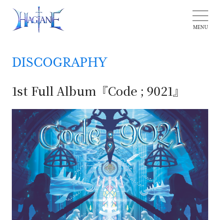
DISCOGRAPHY
1st Full Album『Code ; 9021』