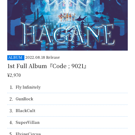
ALBUM
2022.08.18 Release
1st Full Album『Code ; 9021』
¥2,970
1.
Fly Infinitely
2.
GunRock
3.
BlackCult
4.
SuperVillan
5.
FlyingCircus