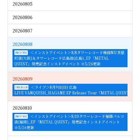
2026
08
05
2026
08
06
2026
08
07
2026
08
08
＜インストアイベント＞8/8タワーレコード梅田NU茶屋
INSTORE
町店(大阪)＆タワーレコード広島店(広島)_EP「METAL
QUEST」発売記念インストアイベント ※5/26更新
2026
08
09
＜ライブ＞8月9日(日) 広島
ONEMAN
LIVE VANQUISH_HAGANE EP Release Tour「METAL QUEST」
2026
08
10
＜インストアイベント＞8/10タワーレコード福岡パルコ
INSTORE
店(福岡)_EP「METAL QUEST」発売記念インストアイベント
※5/26更新